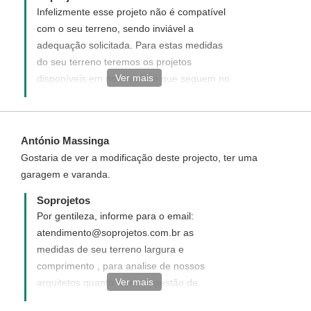
Infelizmente esse projeto não é compatível
com o seu terreno, sendo inviável a
adequação solicitada. Para estas medidas
do seu terreno teremos os projetos
Ver mais
disponíveis em nosso site e que seguem no
link abaixo como sugestão:
http://www.soprojetos.com.br/ver-
projetos/plantas?frente=7&fundo=20 Caso
António Massinga
não atenda as suas necessidades
Gostaria de ver a modificação deste projecto, ter uma
sugerimos que solicite um projeto
garagem e varanda.
Personalizado. O mesmo será elaborado do
seu jeito ao seu gosto e de acordo com
Soprojetos
suas necessidades. Você pode solicitar um
Por gentileza, informe para o email:
projeto novo, personalizado para você.
atendimento@soprojetos.com.br as
Para solicitar e entender como funciona,
medidas de seu terreno largura e
acesse o link ao
comprimento , para analise de nossos
lado:http://www.soprojetos.com.br/personalizado.
Ver mais
arquitetos quanto a sua sugestão de
¨
modificação, e se possível informaremos os