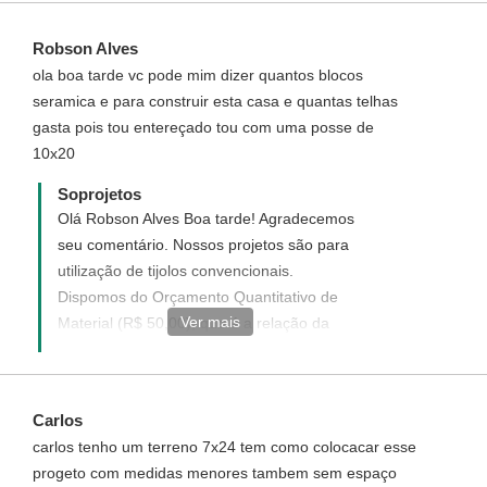
link para que você adquirir os Serviços
acima.- Ivana - Atendimento Soprojetos
Robson Alves
ola boa tarde vc pode mim dizer quantos blocos
seramica e para construir esta casa e quantas telhas
gasta pois tou entereçado tou com uma posse de
10x20
Soprojetos
Olá Robson Alves Boa tarde! Agradecemos
seu comentário. Nossos projetos são para
utilização de tijolos convencionais.
Dispomos do Orçamento Quantitativo de
Ver mais
Material (R$ 50,00), que é a relação da
quantidade de materiais a serem gastos na
construção, você só terá que substituir
pelos valores de sua cidade. Veja como
Carlos
adquirir no link
carlos tenho um terreno 7x24 tem como colocacar esse
http://www.soprojetos.com.br/pagamento/orcamento/94
progeto com medidas menores tambem sem espaço
- Ivana - Atendimento Soprojetos