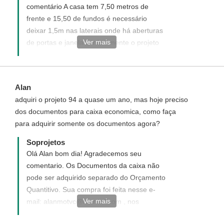
comentário A casa tem 7,50 metros de
frente e 15,50 de fundos é necessário
deixar 1,5m nas laterais onde há aberturas
Ver mais
de portas e janelas, infelizmente o projeto
não se ajusta. Veja no link
http://www.soprojetos.com.br/ver-
projetos/plantas?frente=8&fundo=20
Alan
sugestões de projetos para as medidas de
adquiri o projeto 94 a quase um ano, mas hoje preciso
seu terrreno. - Ivana- Atendimento
dos documentos para caixa economica, como faça
Soprojetos
para adquirir somente os documentos agora?
Soprojetos
Olá Alan bom dia! Agradecemos seu
comentario. Os Documentos da caixa não
pode ser adquirido separado do Orçamento
Quantitivo. Sua compra foi feita nesse e-
Ver mais
mail: alanmotvc@hotmail.com , nos
confirme para que possamos lhes enviar