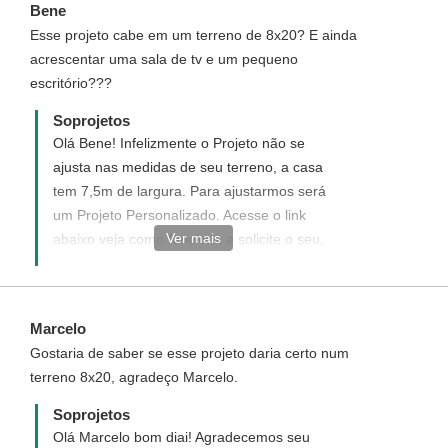
Bene
atender. ¨
Esse projeto cabe em um terreno de 8x20? E ainda
acrescentar uma sala de tv e um pequeno
escritório???
Soprojetos
Olá Bene! Infelizmente o Projeto não se
ajusta nas medidas de seu terreno, a casa
tem 7,5m de largura. Para ajustarmos será
um Projeto Personalizado. Acesse o link
Ver mais
abaixo veja como funciona e solicite o seu,
teremos imenso prazer em tê-lo como
nosso cliente.
http://www.soprojetos.com.br/personalizado
Marcelo
Ivana Soares | Atendimento Soprojetos
Gostaria de saber se esse projeto daria certo num
terreno 8x20, agradeço Marcelo.
Soprojetos
Olá Marcelo bom diai! Agradecemos seu