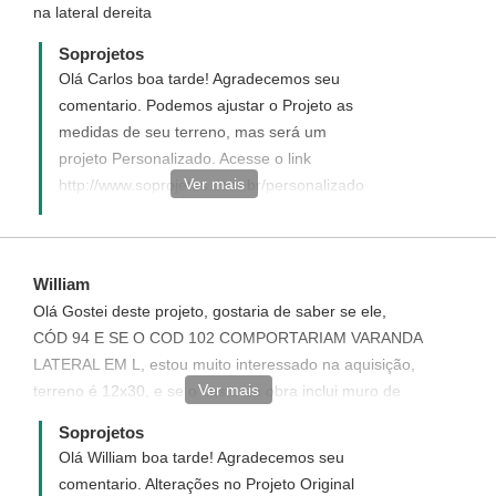
na lateral dereita
Soprojetos
Olá Carlos boa tarde! Agradecemos seu
comentario. Podemos ajustar o Projeto as
medidas de seu terreno, mas será um
projeto Personalizado. Acesse o link
Ver mais
http://www.soprojetos.com.br/personalizado
veja como funcionae solicite o seu, teremos
imenso prazer em tê-lo como nosso cliente.
- Ivana - Atendimento Soprojetos
William
Olá Gostei deste projeto, gostaria de saber se ele,
CÓD 94 E SE O COD 102 COMPORTARIAM VARANDA
LATERAL EM L, estou muito interessado na aquisição,
Ver mais
terreno é 12x30, e se o custo da obra inclui muro de
divisa ? ou se é somente o corpo da casa.
Soprojetos
Olá William boa tarde! Agradecemos seu
comentario. Alterações no Projeto Original