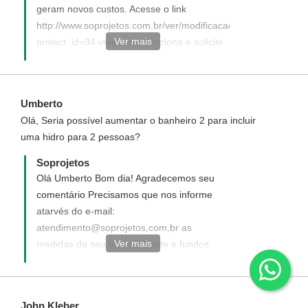
geram novos custos. Acesse o link
http://www.soprojetos.com.br/ver/modificacao?
Ver mais
project_id=94 veja como funciona e solicite
seu projeto modificado. O muro não esta
incluso no custo da obra. - Ivana -
Atendimento Soprojetos
Umberto
Olá, Seria possível aumentar o banheiro 2 para incluir
uma hidro para 2 pessoas?
Soprojetos
Olá Umberto Bom dia! Agradecemos seu
comentário Precisamos que nos informe
atarvés do e-mail:
atendimento@soprojetos,com,br as
Ver mais
medidas de seu terreno frente e fundos
para verificarmos a possibilidade de
execução de suas sugestões de
modificações. Ficaremos no aguardo. -
John Kleber