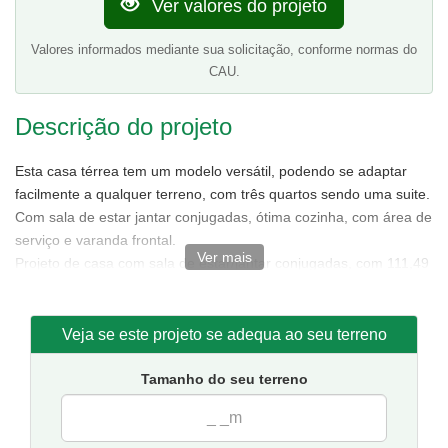
Ver valores do projeto
Valores informados mediante sua solicitação, conforme normas do
CAU.
Descrição do projeto
Esta casa térrea tem um modelo versátil, podendo se adaptar
facilmente a qualquer terreno, com três quartos sendo uma suite.
Com sala de estar jantar conjugadas, ótima cozinha, com área de
serviço e varanda frontal.
Ver mais
Projeto de casa com sala de estar/jantar conjugadas, com 111,49
m² de área sendo 85,88 m² de área interna.
Tamanho da casa:
7,50 metros de frente e 15,50 de fundos.
Sugestão de terreno para implantação:
10 metros de frente
Veja se este projeto se adequa ao seu terreno
por 20 metros de fundos.
Tamanho do seu terreno