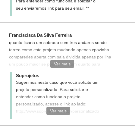
Para entender como funciona e solicitar o
seu enviaremos link para seu email. **
Franciscisca Da Silva Ferreira
quanto ficaria um sobrado com tres andares sendo
terreo como este projeto mudando apenas cpozinha
comparedes aberta com sala dividida apenas por ilha
Ver mais
um pouco maior se posivel mas um quarto para
bagunca terceiro andares desta forma que esta eo
Soprojetos
segundo seria tres apartamento de um quarto com sala
Sugerimos neste caso que você solicite um
americana a area e de 10 x 15 total 150 metros
projeto personalizado. Para solicitar e
gostaria de saber se voces fazem calculo de material
entender como funciona o projeto
usado a escada e com acesso para fora do primeiro
personalizado, acesse o link ao lado:
andar quanto fica vem assinado tem numero de crea
Ver mais
http://www.soprojetos.com.br/personalizado
Caso ainda tenha alguma dúvida de como
funciona entre em contato conosco (93
3522 3481) que ficaremos felizes em lhe