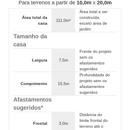
Para terrenos a partir de
10,0m
x
20,0m
Área total a ser
Área total da
construída,
111,0m²
casa
exceto área de
jardim
Tamanho da
casa
Frente do projeto
sem os
Largura
7,5m
afastamentos
sugeridos
Profundidade do
projeto sem os
Comprimento
15,5m
afastamentos
sugeridos
Afastamentos
sugeridos*
Distância do
limite frontal do
Frontal
3,0m
terreno até o