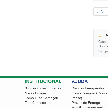
← Anter
Di
Caso n
atenda
Exemplo:
INSTITUCIONAL
AJUDA
Soprojetos na Imprensa
Dúvidas Frenquentes
Nossa Equipe
Como Comprar (Passo 
Como Tudo Começou
Passo)
Fale Conosco
Prazos de Entrega
Modificando um projeto