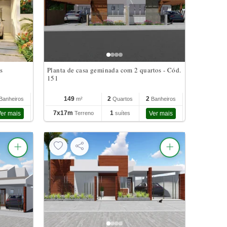
s
Planta de casa geminada com 2 quartos - Cód.
151
149
2
2
Banheiros
m²
Quartos
Banheiros
7x17m
1
er mais
Terreno
suítes
Ver mais