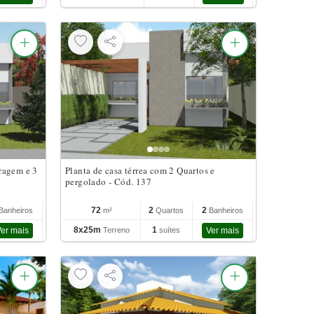
ragem e 3
Planta de casa térrea com 2 Quartos e
pergolado - Cód. 137
72
2
2
Banheiros
m²
Quartos
Banheiros
8x25m
1
er mais
Terreno
suítes
Ver mais