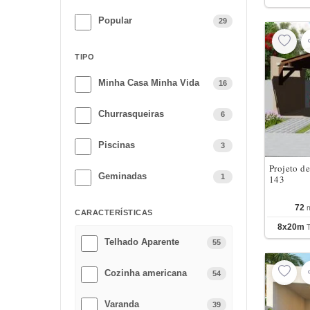
Popular
29
TIPO
Minha Casa Minha Vida
16
Churrasqueiras
6
Piscinas
3
Projeto d
Geminadas
1
143
72
CARACTERÍSTICAS
8x20m
Telhado Aparente
55
Cozinha americana
54
Varanda
39