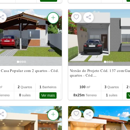
e Casa Popular com 2 quartos - Cód.
Versão do Projeto Cód. 137 com Ga
quartos - Cód....
2
1
100
3
2
m²
Quartos
Banheiros
m²
Quartos
0
8x25m
1
Terreno
suítes
Ver mais
Terreno
suítes
V