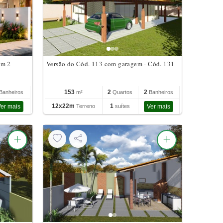
om 2
Versão do Cód. 113 com garagem - Cód. 131
153
2
2
Banheiros
m²
Quartos
Banheiros
12x22m
1
er mais
Terreno
suítes
Ver mais