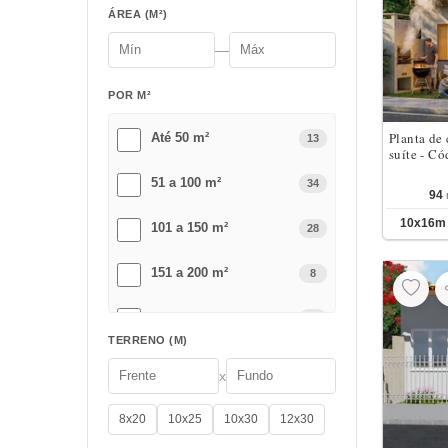
ÁREA (M²)
—
POR M²
Planta de 
Até 50 m²
13
suíte - Có
51 a 100 m²
34
94
10x16
101 a 150 m²
28
151 a 200 m²
8
201 a 300 m²
2
TERRENO (M)
Acima de 301 m²
1
x
8x20
10x25
10x30
12x30