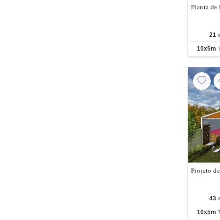
Planta de
Mezanino
0
21
Sala de TV
0
10x5m
Projeto d
43
10x5m