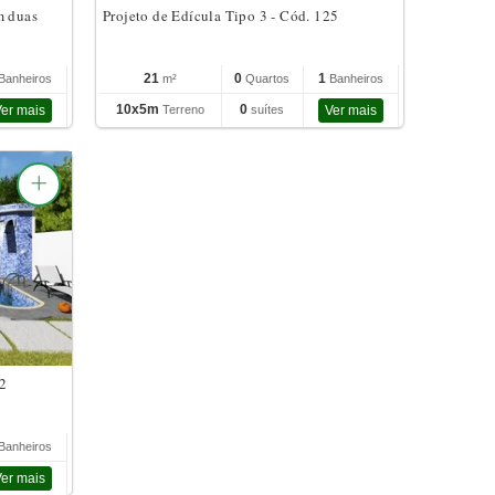
m duas
Projeto de Edícula Tipo 3 - Cód. 125
21
0
1
Banheiros
m²
Quartos
Banheiros
10x5m
0
er mais
Terreno
suítes
Ver mais
22
Banheiros
er mais