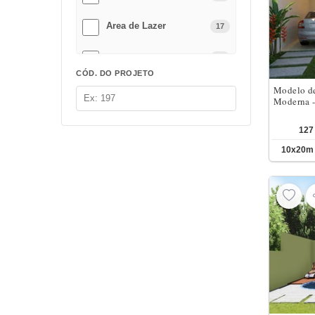
Area de Lazer
17
Varanda gourmet
14
CÓD. DO PROJETO
Modelo de
Closet
10
Moderna -
Jardim de Inverno
8
127
10x20
com Piscina
8
Pergolado
4
Video
4
Varanda Intima
2
Banheira
1
Sacada no Quarto
1