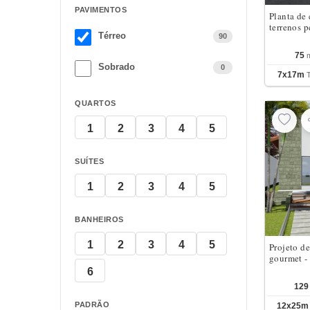
PAVIMENTOS
Planta de 
terrenos p
Térreo
90
75
Sobrado
0
7x17m
QUARTOS
1
2
3
4
5
SUÍTES
1
2
3
4
5
BANHEIROS
1
2
3
4
5
Projeto de
gourmet - 
6
129
PADRÃO
12x25