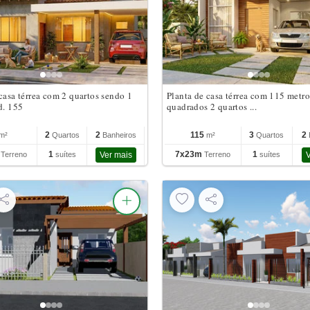
casa térrea com 2 quartos sendo 1
Planta de casa térrea com 115 metro
d. 155
quadrados 2 quartos ...
2
2
115
3
2
m²
Quartos
Banheiros
m²
Quartos
m
1
7x23m
1
Terreno
suítes
Ver mais
Terreno
suítes
V