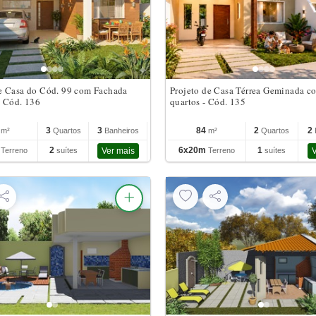
 Casa do Cód. 99 com Fachada
Projeto de Casa Térrea Geminada c
 Cód. 136
quartos - Cód. 135
3
3
84
2
2
m²
Quartos
Banheiros
m²
Quartos
m
2
6x20m
1
Terreno
suítes
Ver mais
Terreno
suítes
V