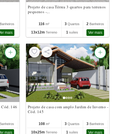
Projeto de casa Térrea 3 quartos para terrenos
pequenos -...
116
3
2
Banheiros
m²
Quartos
Banheiros
13x12m
1
Ver mais
Terreno
suítes
Ver mais
- Cód. 146
Projeto de casa com amplo Jardim de Inverno -
Cód. 145
108
3
3
Banheiros
m²
Quartos
Banheiros
10x25m
1
er mais
Terreno
suítes
Ver mais