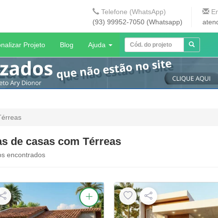
Telefone (WhatsApp)
En
(93) 99952-7050 (Whatsapp)
aten
nalizar Projeto
Blog
Ajuda
Térreas
as de casas com Térreas
os encontrados