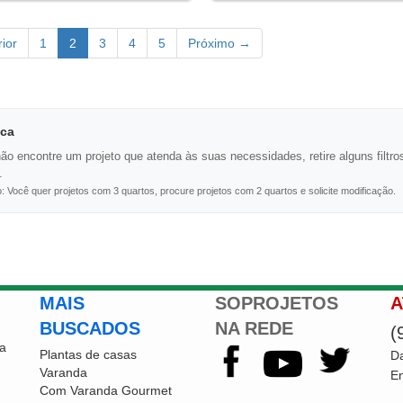
ior
1
2
3
4
5
Próximo →
ca
ão encontre um projeto que atenda às suas necessidades, retire alguns filtros
.
 Você quer projetos com 3 quartos, procure projetos com 2 quartos e solicite modificação.
MAIS
SOPROJETOS
A
BUSCADOS
NA REDE
(
a
Plantas de casas
Da
Varanda
En
Com Varanda Gourmet