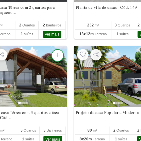
casa Térrea com 2 quartos para
Planta de vila de casas - Cód. 149
equeno...
2
2
232
3
2
m²
Quartos
Banheiros
m²
Quartos
1
13x12m
1
Terreno
suítes
Ver mais
Terreno
suítes
 casa Térrea com 3 quartos e área
Projeto de casa Popular e Moderna 
Cód...
3
3
80
2
2
m²
Quartos
Banheiros
m²
Quartos
m
1
8x20m
1
Terreno
suítes
Ver mais
Terreno
suítes
V