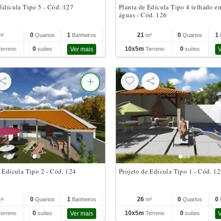
 Edícula Tipo 5 - Cód. 127
Planta de Edícula Tipo 4 telhado e
águas - Cód. 126
0
1
21
0
1
m²
Quartos
Banheiros
m²
Quartos
0
10x5m
0
Terreno
suítes
Ver mais
Terreno
suítes
V
e Edícula Tipo 2 - Cód. 124
Projeto de Edícula Tipo 1 - Cód. 1
0
1
26
0
0
m²
Quartos
Banheiros
m²
Quartos
0
10x5m
0
Terreno
suítes
Ver mais
Terreno
suítes
V