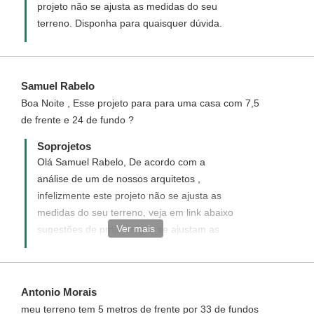
projeto não se ajusta as medidas do seu
terreno. Disponha para quaisquer dúvida.
Samuel Rabelo
Boa Noite , Esse projeto para para uma casa com 7,5
de frente e 24 de fundo ?
Soprojetos
Olá Samuel Rabelo, De acordo com a
análise de um de nossos arquitetos ,
infelizmente este projeto não se ajusta as
medidas do seu terreno, veja em link abaixo
Ver mais
sugestões de projetos que se ajustam as
medidas do seu terreno, caso nenhum
projeto esteja a seu gosto, sugerimos um
projeto personalizado que é um novo
Antonio Morais
projeto elaborado a seu gosto e para as
meu terreno tem 5 metros de frente por 33 de fundos
medidas do seu terreno, enviaremos uma