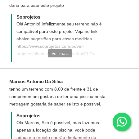
daria para usar este projeto
proposta informando com detalhes como
funciona, quais os custos e como adquirir
Soprojetos
um projeto personalizado. Disponha para
Olá Antonio! Infelizmente seu terreno não é
quaisquer dúvida, será um prazer ter você
compatível para este projeto. Veja no link
como um de nossos clientes.
abaixo sugestões para essas medidas.
https://www.soprojetos.com.br/ver-
https://www.soprojetos.com.br/ver-
projetos/sobrados/plantas/?
Ver mais
projetos/plantas?frente=5&fundo=30 Ou
q=&frente=7&fundo=24
solicite um Projeto Personalizado,
elaborado de acordo com suas
necessidades e para as medidas de seu
Marcos Antonio Da Silva
terreno. Para entender como funciona e
tenho um terreno com 8,00 de frente e 31 de
solicitar o seu enviaremos link para seu
comprimentom gostaria de ter uma piscina nesta
email.
metragem gostaria de saber se isto e possivel.
Soprojetos
Olá Marcos, Sim é possível, mas fazemos
apenas a locação da piscina, você pode
adquirir o projeto padrão diretamente do