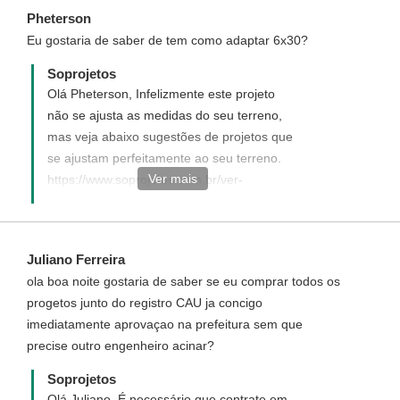
casas/Sobrado-com-8-metros-de-frente-
Pheterson
Cod-79
Eu gostaria de saber de tem como adaptar 6x30?
Soprojetos
Olá Pheterson, Infelizmente este projeto
não se ajusta as medidas do seu terreno,
mas veja abaixo sugestões de projetos que
se ajustam perfeitamente ao seu terreno.
Ver mais
https://www.soprojetos.com.br/ver-
projetos/sobrados/plantas?
frente=6&fundo=30
Juliano Ferreira
ola boa noite gostaria de saber se eu comprar todos os
progetos junto do registro CAU ja concigo
imediatamente aprovaçao na prefeitura sem que
precise outro engenheiro acinar?
Soprojetos
Olá Juliano, É necessário que contrate em