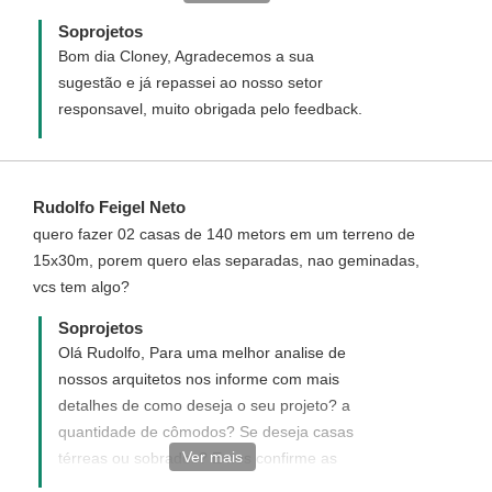
colaterais (Leste/Oeste) para o correta orientação
Soprojetos
visando incidência do sol nascente,
Bom dia Cloney, Agradecemos a sua
chuvas,ventos....etc.... Fica aqui a sugestão para
sugestão e já repassei ao nosso setor
aprimorarem o que já está excepcional, se for possível.
responsavel, muito obrigada pelo feedback.
Grato
Rudolfo Feigel Neto
quero fazer 02 casas de 140 metors em um terreno de
15x30m, porem quero elas separadas, nao geminadas,
vcs tem algo?
Soprojetos
Olá Rudolfo, Para uma melhor analise de
nossos arquitetos nos informe com mais
detalhes de como deseja o seu projeto? a
quantidade de cômodos? Se deseja casas
Ver mais
térreas ou sobrados? E nos confirme as
dimensões de seu terreno 15 x 30 m ?