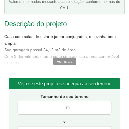
Valores informados mediante sua solicitação, conforme normas do
CAU.
Descrição do projeto
Casa com salas de estar e jantar conjugados, e cozinha bem
ampla.
Sua garagem possui 24,12 m2 de área.
Com 3 dormitórios, e uma suíte com acesso a uma confortável
Ver mais
varanda.
Telhado em telha de barro.
Tamanho da casa:
7 metros de frente e 16,50 de
Veja se este projeto se adequa ao seu terreno
fundos,incluindo medidas da garagem.
Sugestão de terreno mínimo para implantação:
8 metros de
Tamanho do seu terreno
frente por 22 de fundos.
x