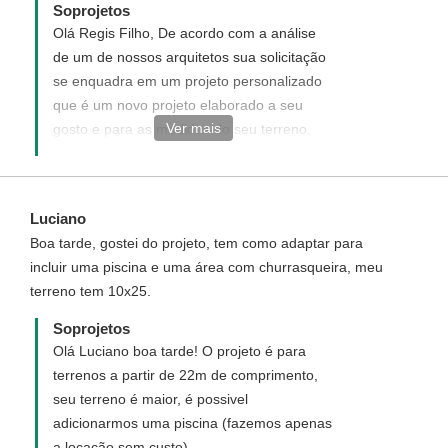
Soprojetos
Olá Regis Filho, De acordo com a análise
de um de nossos arquitetos sua solicitação
se enquadra em um projeto personalizado
que é um novo projeto elaborado a seu
Ver mais
gosto e para as medidas do seu terreno.
Enviaremos uma proposta informando com
detalhes como funciona, quais os custos e
como adquirir um projeto personalizado.
Luciano
Disponha para quaisquer dúvida, será um
Boa tarde, gostei do projeto, tem como adaptar para
prazer ter você como um de nossos
incluir uma piscina e uma área com churrasqueira, meu
clientes.
terreno tem 10x25.
Soprojetos
Olá Luciano boa tarde! O projeto é para
terrenos a partir de 22m de comprimento,
seu terreno é maior, é possivel
adicionarmos uma piscina (fazemos apenas
a locação sem custo)