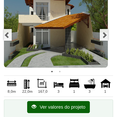
8,0m
22,0m
167,0
3
1
3
1
Ver valores do projeto