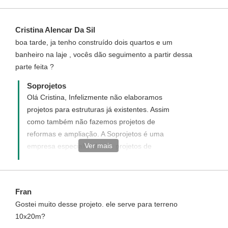
Cristina Alencar Da Sil
boa tarde, ja tenho construído dois quartos e um
banheiro na laje , vocês dão seguimento a partir dessa
parte feita ?
Soprojetos
Olá Cristina, Infelizmente não elaboramos
projetos para estruturas já existentes. Assim
como também não fazemos projetos de
reformas e ampliação. A Soprojetos é uma
Ver mais
empresa especializada em projetos de
casas feitos a partir do terreno. Neste caso
sugerimos que contrate um profissional
local.
Fran
Gostei muito desse projeto. ele serve para terreno
10x20m?