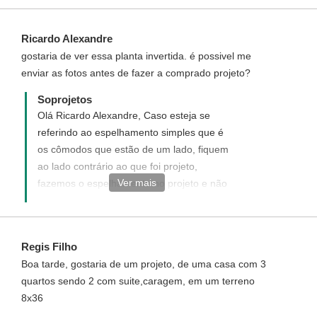
o código de obra de seu Município, para
uma melhor análise de sua solicitação.
Ricardo Alexandre
gostaria de ver essa planta invertida. é possivel me
enviar as fotos antes de fazer a comprado projeto?
Soprojetos
Olá Ricardo Alexandre, Caso esteja se
referindo ao espelhamento simples que é
os cômodos que estão de um lado, fiquem
ao lado contrário ao que foi projeto,
Ver mais
fazemos o espelhamento no projeto e não
há custo adicional, você pode adquirir o
projeto diretamente do site e após a
aquisição nos confirmar que deseja esse
Regis Filho
projeto espelhado. Disponha para
Boa tarde, gostaria de um projeto, de uma casa com 3
quaisquer dúvida.
quartos sendo 2 com suite,caragem, em um terreno
8x36