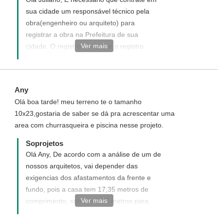
sua cidade um responsável técnico pela
obra(engenheiro ou arquiteto) para
registrar a obra na Prefeitura de sua
Ver mais
cidade. O registro no CAU é o registro
apenas do projeto.
Any
Olá boa tarde! meu terreno te o tamanho
10x23,gostaria de saber se dá pra acrescentar uma
area com churrasqueira e piscina nesse projeto.
Soprojetos
Olá Any, De acordo com a análise de um de
nossos arquitetos, vai depender das
exigencias dos afastamentos da frente e
fundo, pois a casa tem 17,35 metros de
Ver mais
comprimento, sobram 5,65 metros para
esses afastamentos, pedimos que consulte