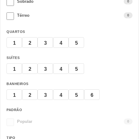
Sobrado
0
Térreo
0
QUARTOS
1
2
3
4
5
SUÍTES
1
2
3
4
5
BANHEIROS
1
2
3
4
5
6
PADRÃO
Popular
0
TIPO