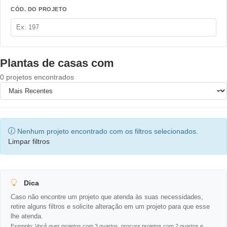
CÓD. DO PROJETO
Mezanino
0
Pergolado
0
Plantas de casas com
Sacada no Quarto
0
0 projetos encontrados
Sala de TV
0
Telhado Aparente
0
Nenhum projeto encontrado com os filtros selecionados.
Varanda
0
Limpar filtros
Varanda Intima
0
Varanda gourmet
0
Dica
Caso não encontre um projeto que atenda às suas necessidades,
Video
0
retire alguns filtros e solicite alteração em um projeto para que esse
lhe atenda.
com Piscina
0
Exemplo: Você quer projetos com 3 quartos, procure projetos com 2 quartos e