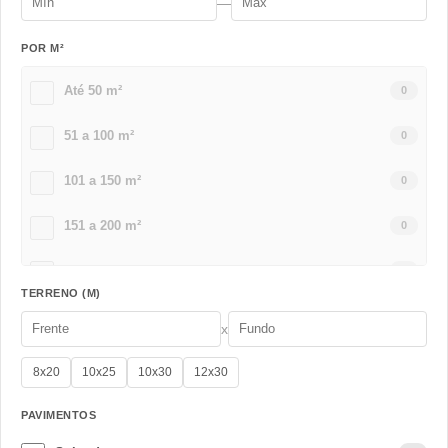
—
POR M²
Até 50 m²
0
51 a 100 m²
0
101 a 150 m²
0
151 a 200 m²
0
201 a 300 m²
0
TERRENO (M)
Acima de 301 m²
0
x
8x20
10x25
10x30
12x30
PAVIMENTOS