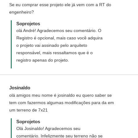
Se eu comprar esse projeto ele já vem com a RT do
no orçamento você poderá inserir os
engenheiro?
valores dos materiais de sua cidade e a
planilha calcula automaticamente o valor
Soprojetos
total.
olá André! Agradecemos seu comentário. O
Registro é opcional, mais caso você adquira
o projeto vai assinado pelo arquiteto
responsável, mais ressaltamos que é o
registro apenas do projeto.
Josinaldo
olá amigos meu nome é josinaldo eu quero saber se
tem com fazermos algumas modificações para da em
um terreno de 7x21
Soprojetos
Olá Josinaldo! Agradecemos seu
comentário. Infelizmente seu terreno não se