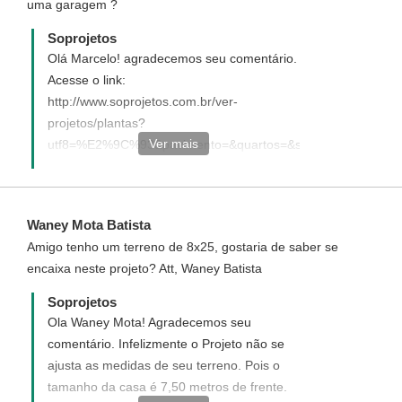
uma garagem ?
Soprojetos
Olá Marcelo! agradecemos seu comentário.
Acesse o link:
http://www.soprojetos.com.br/ver-
projetos/plantas?
Ver mais
utf8=%E2%9C%93&pavimento=&quartos=&suites=&banheiros
e veja sugestões de projetos que se
ajustam ao tamanho de seu terreno ou
você pode optar por um projeto
Waney Mota Batista
personalizado elaborado de seu jeito de
Amigo tenho um terreno de 8x25, gostaria de saber se
acordo com suas necessidades, Acesse o
encaixa neste projeto? Att, Waney Batista
link:
http://www.soprojetos.com.br/personalizado
Soprojetos
e veja como funciona.
Ola Waney Mota! Agradecemos seu
comentário. Infelizmente o Projeto não se
ajusta as medidas de seu terreno. Pois o
tamanho da casa é 7,50 metros de frente.