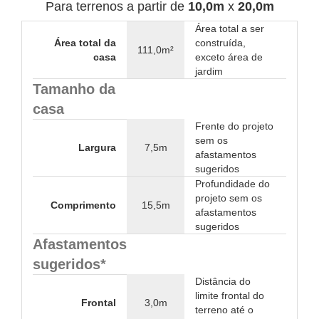
Para terrenos a partir de
10,0m
x
20,0m
Área total a ser
Área total da
construída,
111,0m²
casa
exceto área de
jardim
Tamanho da
casa
Frente do projeto
sem os
Largura
7,5m
afastamentos
sugeridos
Profundidade do
projeto sem os
Comprimento
15,5m
afastamentos
sugeridos
Afastamentos
sugeridos*
Distância do
limite frontal do
Frontal
3,0m
terreno até o