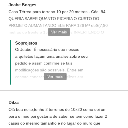
Joabe Borges
Casa Térrea para terreno 10 por 20 metros - Cód. 94
QUERIA SABER QUANTO FICARIA O CUSTO DO
PROJETO AUMANTANDO ELE PARA 126 M² obS(7,90
Ver mais
metros de frente e 15,90 de fundos INVERTENDO O
LADO E MUDANDO O FORMATO DO TELHADO. COM
Soprojetos
OS SEGUINTES DOCUMENTOS : Documentos da
Oi Joabe! É necessário que nossos
CAIXA Registro do Projeto Projeto Hidro-Sanitário
arquitetos façam uma analise,sobre seu
Projeto Elétrico Orçamento Quantitativo QUERIA
pedido e assim confirme se tais
SABER O VALOR FINAL INCLUINDO ESSAS
modificações são possíveis. Entre em
MUDANÇAS E ESSES OPCIONAIS.
Ver mais
contato conosco ficaremos felizes em
atendê-lo (93)3523-2115/3522-3481 email:
atendimento@soprojetos.com.br
Dilza
Olá boa noite,tenho 2 terrenos de 10x20 como dei um
para o meu pai gostaria de saber se tem como fazer 2
casas do mesmo tamanho e no lugar do muro que