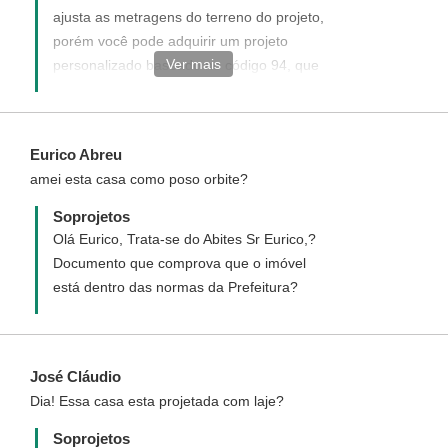
ajusta as metragens do terreno do projeto,
porém você pode adquirir um projeto
Ver mais
personalizado baseado no código 94, que
será elaborado ao seu gosto e de acordo
com as metragens de seu terreno, clicando
no link abaixo
Eurico Abreu
http://www.soprojetos.com.br/personalizado
amei esta casa como poso orbite?
Soprojetos
Olá Eurico, Trata-se do Abites Sr Eurico,?
Documento que comprova que o imóvel
está dentro das normas da Prefeitura?
José Cláudio
Dia! Essa casa esta projetada com laje?
Soprojetos