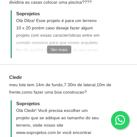
dividiria as casas colocar uma piscina????
Soprojetos
Olá Dilza! Esse projeto é para um terreno
10 x 20 porém caso deseje fazer algum
projeto com essas características entre em
contato conosco para que nosso arquiteto
Ver mais
lhe dê opções de um projeto ao seu gosto.
(93)3523-2115-3522-3481 email:
atendimento@soprojetos.com
Cledir
meu lote tem 14m de fundo,7.30m de lateral,10m de
frente,como fazer uma boa construcao?
Soprojetos
Olá Cledir! Você precisa escolher um
projeto que se adéque ao tamanho do seu
terreno, visite nosso site
www.soprojetos.com.br você encontrar