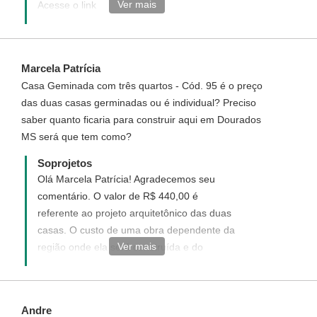
Ver mais
Acesse o link
http://www.soprojetos.com.br/ver-
projetos/plantas?
utf8=%E2%9C%93&pavimento=&quartos=&suites=&banheiros
Marcela Patrícia
e veja algumas sugestões de projetos que
Casa Geminada com três quartos - Cód. 95 é o preço
se ajustam ao tamanho de seu terreno ou
das duas casas germinadas ou é individual? Preciso
ainda você pode optar por um projeto
saber quanto ficaria para construir aqui em Dourados
personalizado elaborado do seu jeito e de
MS será que tem como?
acordo com suas necessidades. Acesse o
link
Soprojetos
http://www.soprojetos.com.br/personalizado
Olá Marcela Patrícia! Agradecemos seu
e veja como funciona.
comentário. O valor de R$ 440,00 é
referente ao projeto arquitetônico das duas
casas. O custo de uma obra dependente da
Ver mais
região onde ela será construída e do
padrão de acabamento que se vai dar, luxo,
médio ou simples. você pode adquirir .O
Orçamento Quantitativo de Materiais
Andre
separadamente e custa apenas R$ 50,00,