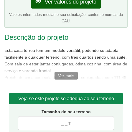
Ver valores do projeto
Valores informados mediante sua solicitação, conforme normas do
CAU.
Descrição do projeto
Esta casa térrea tem um modelo versátil, podendo se adaptar
facilmente a qualquer terreno, com três quartos sendo uma suite.
Com sala de estar jantar conjugadas, ótima cozinha, com área de
serviço e varanda frontal.
Ver mais
Projeto de casa com sala de estar/jantar conjugadas, com 111,49
m² de área sendo 85,88 m² de área interna.
Tamanho da casa:
7,50 metros de frente e 15,50 de fundos.
Sugestão de terreno para implantação:
10 metros de frente
Veja se este projeto se adequa ao seu terreno
por 20 metros de fundos.
Tamanho do seu terreno