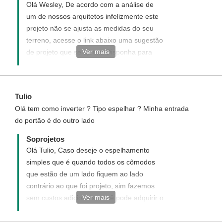
Olá Wesley, De acordo com a análise de
um de nossos arquitetos infelizmente este
projeto não se ajusta as medidas do seu
terreno, acesse o link abaixo uma sugestão
Ver mais
de projeto que se ajusta. Disponha para
quaisquer dúvida, será um prazer ter você
como um de nossos clientes.
https://www.soprojetos.com.br/projetos-de-
Tulio
casas/planta-de-casa-terrea-3-quartos-cod-
Olá tem como inverter ? Tipo espelhar ? Minha entrada
138
do portão é do outro lado
Soprojetos
Olá Tulio, Caso deseje o espelhamento
simples que é quando todos os cômodos
que estão de um lado fiquem ao lado
contrário ao que foi projeto, sim fazemos
Ver mais
sem custos adicionais, você pode adquirir o
projeto padrão diretamente do site e após
aquisição no confirmar que deseja receber