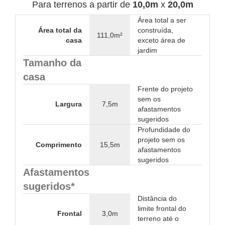
Para terrenos a partir de
10,0m
x
20,0m
Área total a ser
Área total da
construída,
111,0m²
casa
exceto área de
jardim
Tamanho da
casa
Frente do projeto
sem os
Largura
7,5m
afastamentos
sugeridos
Profundidade do
projeto sem os
Comprimento
15,5m
afastamentos
sugeridos
Afastamentos
sugeridos*
Distância do
limite frontal do
Frontal
3,0m
terreno até o