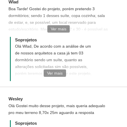
Wlad
Boa Tarde! Gostei do projeto, porém pretendo 3
dormitórios; sendo 1 desses suíte, copa cozinha; sala
de estar, e, se possível, um local reservado para
Ver mais
estudo/escritório. Meu terreno é 12 x 30 - é possível as
alterações acima
Soprojetos
Olá Wlad, De acordo com a análise de um
de nossos arquitetos a casa já tem 03
dormitório sendo um suíte, quanto as
alterações solicitadas sim são possíveis,
Ver mais
porém teremos que modificar este projeto,
o que gera custos adicionais ao mesmo,
enviaremos uma proposta informando com
detalhes como funciona, quais os custos e
Wesley
como adquirir este projeto com
Olá Gostei muito desse projeto, mais queria adequalo
modificações solicitadas. Disponha para
pro meu terreno 8,70x 25m aguardo a resposta
quaisquer dúvida, será um prazer ter você
como um de nossos clientes.
Soprojetos