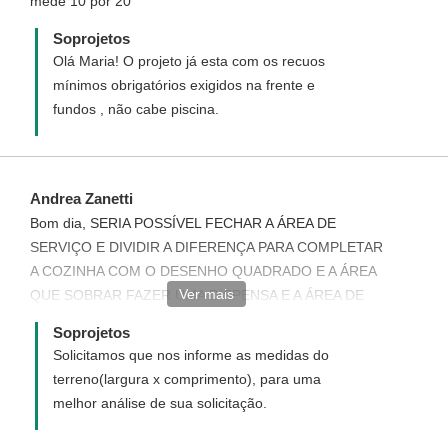
mede 10 por 20
Soprojetos
Olá Maria! O projeto já esta com os recuos
mínimos obrigatórios exigidos na frente e
fundos , não cabe piscina.
Andrea Zanetti
Bom dia, SERIA POSSÍVEL FECHAR A ÁREA DE
SERVIÇO E DIVIDIR A DIFERENÇA PARA COMPLETAR
A COZINHA COM O DESENHO QUADRADO E A ÁREA
Ver mais
QUE SOBRAR FAZER UMA DISPENSA E A ÁREA DE
SERVIÇO FAZER NOS FUNDOS DOS QUARTOS,
Soprojetos
FICO NO AGUARDO.
Solicitamos que nos informe as medidas do
terreno(largura x comprimento), para uma
melhor análise de sua solicitação.