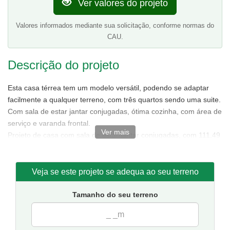
Ver valores do projeto
Valores informados mediante sua solicitação, conforme normas do
CAU.
Descrição do projeto
Esta casa térrea tem um modelo versátil, podendo se adaptar
facilmente a qualquer terreno, com três quartos sendo uma suite.
Com sala de estar jantar conjugadas, ótima cozinha, com área de
serviço e varanda frontal.
Ver mais
Projeto de casa com sala de estar/jantar conjugadas, com 111,49
m² de área sendo 85,88 m² de área interna.
Tamanho da casa:
7,50 metros de frente e 15,50 de fundos.
Sugestão de terreno para implantação:
10 metros de frente
Veja se este projeto se adequa ao seu terreno
por 20 metros de fundos.
Tamanho do seu terreno