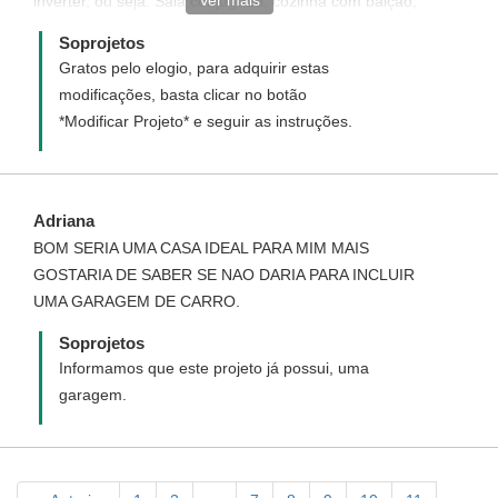
Ver mais
inverter, ou seja: Sala conjugada, cozinha com balção,
2 suites, 1 banheiro social, 1 escritório e 1 garagem.
Soprojetos
Meu terreno tem o tamanho: 20 metros de frente e 26
Gratos pelo elogio, para adquirir estas
metros de fundo (já é murado). FELIZ NATAL! UM ANO
modificações, basta clicar no botão
NOVO ILUMINADO! Terezinha Barbosa
*Modificar Projeto* e seguir as instruções.
Adriana
BOM SERIA UMA CASA IDEAL PARA MIM MAIS
GOSTARIA DE SABER SE NAO DARIA PARA INCLUIR
UMA GARAGEM DE CARRO.
Soprojetos
Informamos que este projeto já possui, uma
garagem.