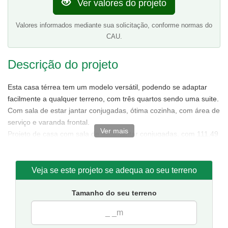
Ver valores do projeto
Valores informados mediante sua solicitação, conforme normas do
CAU.
Descrição do projeto
Esta casa térrea tem um modelo versátil, podendo se adaptar
facilmente a qualquer terreno, com três quartos sendo uma suite.
Com sala de estar jantar conjugadas, ótima cozinha, com área de
serviço e varanda frontal.
Ver mais
Projeto de casa com sala de estar/jantar conjugadas, com 111,49
m² de área sendo 85,88 m² de área interna.
Tamanho da casa:
7,50 metros de frente e 15,50 de fundos.
Sugestão de terreno para implantação:
10 metros de frente
Veja se este projeto se adequa ao seu terreno
por 20 metros de fundos.
Tamanho do seu terreno