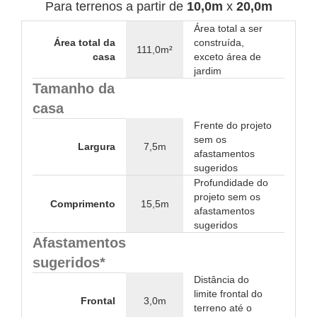
Para terrenos a partir de
10,0m
x
20,0m
Área total a ser
Área total da
construída,
111,0m²
casa
exceto área de
jardim
Tamanho da
casa
Frente do projeto
sem os
Largura
7,5m
afastamentos
sugeridos
Profundidade do
projeto sem os
Comprimento
15,5m
afastamentos
sugeridos
Afastamentos
sugeridos*
Distância do
limite frontal do
Frontal
3,0m
terreno até o