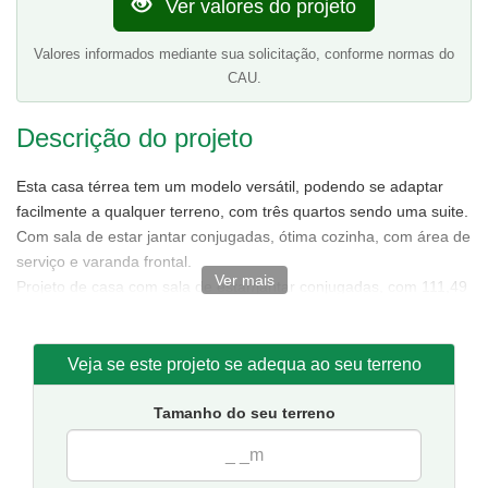
Ver valores do projeto
Valores informados mediante sua solicitação, conforme normas do
CAU.
Descrição do projeto
Esta casa térrea tem um modelo versátil, podendo se adaptar
facilmente a qualquer terreno, com três quartos sendo uma suite.
Com sala de estar jantar conjugadas, ótima cozinha, com área de
serviço e varanda frontal.
Ver mais
Projeto de casa com sala de estar/jantar conjugadas, com 111,49
m² de área sendo 85,88 m² de área interna.
Tamanho da casa:
7,50 metros de frente e 15,50 de fundos.
Sugestão de terreno para implantação:
10 metros de frente
Veja se este projeto se adequa ao seu terreno
por 20 metros de fundos.
Tamanho do seu terreno