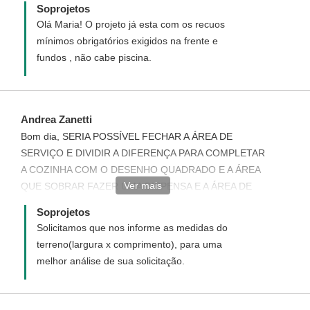
Soprojetos
Olá Maria! O projeto já esta com os recuos
mínimos obrigatórios exigidos na frente e
fundos , não cabe piscina.
Andrea Zanetti
Bom dia, SERIA POSSÍVEL FECHAR A ÁREA DE
SERVIÇO E DIVIDIR A DIFERENÇA PARA COMPLETAR
A COZINHA COM O DESENHO QUADRADO E A ÁREA
Ver mais
QUE SOBRAR FAZER UMA DISPENSA E A ÁREA DE
SERVIÇO FAZER NOS FUNDOS DOS QUARTOS,
Soprojetos
FICO NO AGUARDO.
Solicitamos que nos informe as medidas do
terreno(largura x comprimento), para uma
melhor análise de sua solicitação.