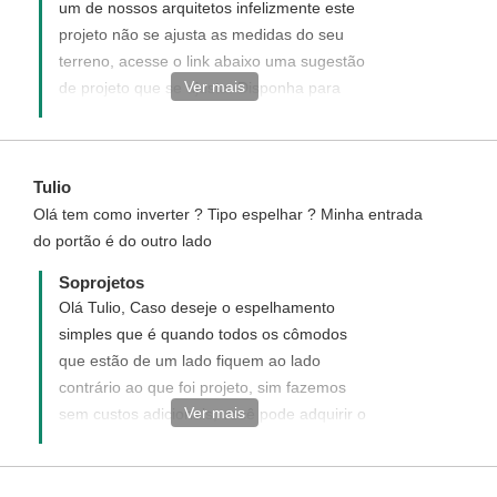
um de nossos arquitetos infelizmente este
projeto não se ajusta as medidas do seu
terreno, acesse o link abaixo uma sugestão
Ver mais
de projeto que se ajusta. Disponha para
quaisquer dúvida, será um prazer ter você
como um de nossos clientes.
https://www.soprojetos.com.br/projetos-de-
Tulio
casas/planta-de-casa-terrea-3-quartos-cod-
Olá tem como inverter ? Tipo espelhar ? Minha entrada
138
do portão é do outro lado
Soprojetos
Olá Tulio, Caso deseje o espelhamento
simples que é quando todos os cômodos
que estão de um lado fiquem ao lado
contrário ao que foi projeto, sim fazemos
Ver mais
sem custos adicionais, você pode adquirir o
projeto padrão diretamente do site e após
aquisição no confirmar que deseja receber
o projeto espelhado.