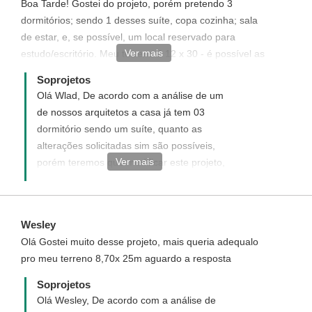
Boa Tarde! Gostei do projeto, porém pretendo 3
dormitórios; sendo 1 desses suíte, copa cozinha; sala
de estar, e, se possível, um local reservado para
Ver mais
estudo/escritório. Meu terreno é 12 x 30 - é possível as
alterações acima
Soprojetos
Olá Wlad, De acordo com a análise de um
de nossos arquitetos a casa já tem 03
dormitório sendo um suíte, quanto as
alterações solicitadas sim são possíveis,
Ver mais
porém teremos que modificar este projeto,
o que gera custos adicionais ao mesmo,
enviaremos uma proposta informando com
detalhes como funciona, quais os custos e
Wesley
como adquirir este projeto com
Olá Gostei muito desse projeto, mais queria adequalo
modificações solicitadas. Disponha para
pro meu terreno 8,70x 25m aguardo a resposta
quaisquer dúvida, será um prazer ter você
como um de nossos clientes.
Soprojetos
Olá Wesley, De acordo com a análise de