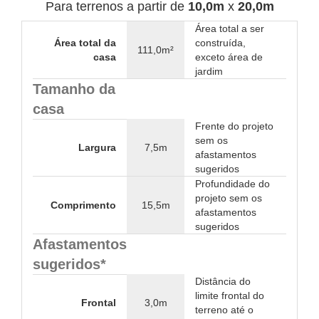
Para terrenos a partir de
10,0m
x
20,0m
Área total a ser
Área total da
construída,
111,0m²
casa
exceto área de
jardim
Tamanho da
casa
Frente do projeto
sem os
Largura
7,5m
afastamentos
sugeridos
Profundidade do
projeto sem os
Comprimento
15,5m
afastamentos
sugeridos
Afastamentos
sugeridos*
Distância do
limite frontal do
Frontal
3,0m
terreno até o