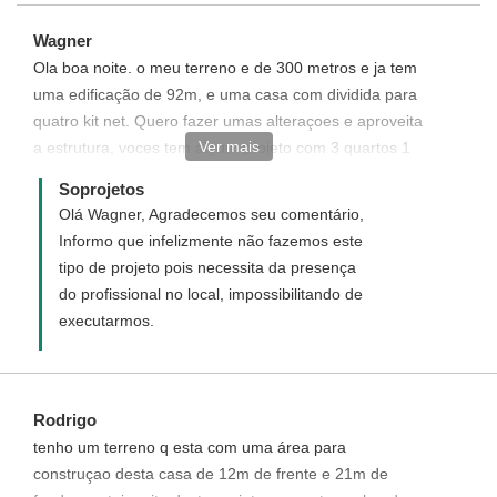
Wagner
Ola boa noite. o meu terreno e de 300 metros e ja tem
uma edificação de 92m, e uma casa com dividida para
quatro kit net. Quero fazer umas alteraçoes e aproveita
Ver mais
a estrutura, voces tem algum projeto com 3 quartos 1
suite 1 banheiro garagem e area de serviço?
Soprojetos
Olá Wagner, Agradecemos seu comentário,
Informo que infelizmente não fazemos este
tipo de projeto pois necessita da presença
do profissional no local, impossibilitando de
executarmos.
Rodrigo
tenho um terreno q esta com uma área para
construçao desta casa de 12m de frente e 21m de