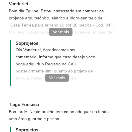
Vanderlei
Bom dia Equipe, Estou interessado em comprar os
projetos arquitetônico, elétrico e hidro-sanitário de
"Casa Térrea para terreno 10 por 20 metros - Cód. 94".
Ver mais
Por favor, gostaria de tirar dúvidas sobre se no caso de
registro no CAU é necessário pagar junto o valor
Soprojetos
correspondente ou pode ser registrado depois. Por
Olá Vanderlei, Agradecemos seu
outro lado, pretendo construir a casa em um lote de
comentário, Informo que caso deseje você
10x20, porém tenho outro lote com as mesma medidas
pode adquirir o Registro no CAU
que está situado ao lado deste, penso em construir
posteriormente sim, quanto ao projeto de
uma edícula com churrasqueira e fogão a lenha no
Ver mais
edicula, nesse caso é um projeto
terreno para complementar o ambiente, vocês têm
personalizado que é um novo projeto
projetos de edículas com mais ou menos tais
elaborado de acordo com desejado, acesse
características. Desde já agradaeço a atenção. Att,
o link abaixo e veja como funciona e como
Vanderlei.
Tiago Fonseca
adquirir.
Boa tarde. Neste projeto tem como adequar no fundo
http://www.soprojetos.com.br/personalizado
uma área guorme e pscina.
Soprojetos