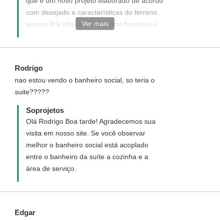
que é um novo projeto elaborado de acordo
com desejado e características do terreno,
Ver mais
acesse link abaixo e veja como funciona e
como adquirir um projeto personalizado:
http://www.soprojetos.com.br/personalizado
Obs: Para elaboração do projeto é
Rodrigo
necessário que envie o levantamento
nao estou vendo o banheiro social, so teria o
topográfico do terreno.
suite?????
Soprojetos
Olá Rodrigo Boa tarde! Agradecemos sua
visita em nosso site. Se você observar
melhor o banheiro social está acoplado
entre o banheiro da suíte a cozinha e a
área de serviço.
Edgar