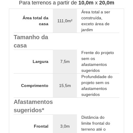
Para terrenos a partir de
10,0m
x
20,0m
Área total a ser
Área total da
construída,
111,0m²
casa
exceto área de
jardim
Tamanho da
casa
Frente do projeto
sem os
Largura
7,5m
afastamentos
sugeridos
Profundidade do
projeto sem os
Comprimento
15,5m
afastamentos
sugeridos
Afastamentos
sugeridos*
Distância do
limite frontal do
Frontal
3,0m
terreno até o