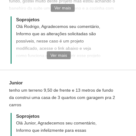
fundo, gostei muito deste projeto mas estou achando o
Ver mais
banehiro da suite um pouco pequeno e a cozinha com
pouco espaço, teria como alterar as medidas deste
Soprojetos
projeto?
Olá Rodrigo, Agradecemos seu comentário,
Informo que as alterações solicitadas são
possíveis, nesse caso é um projeto
modificado, acesse o link abaixo e veja
Ver mais
como funciona e como adquirir esse projeto
modificado.
http://www.soprojetos.com.br/ver/modificacao?
project_id=94
Junior
tenho um terreno 9,50 de frente e 13 metros de fundo
da construi uma casa de 3 quartos com garagem pra 2
carros
Soprojetos
Olá Junior, Agradecemos seu comentário,
Informo que infelizmente para essas