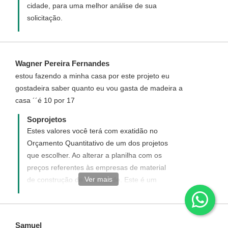
cidade, para uma melhor análise de sua
solicitação.
Wagner Pereira Fernandes
estou fazendo a minha casa por este projeto eu
gostadeira saber quanto eu vou gasta de madeira a
casa ´´é 10 por 17
Soprojetos
Estes valores você terá com exatidão no
Orçamento Quantitativo de um dos projetos
que escolher. Ao alterar a planilha com os
preços referentes às empresas de material
Ver mais
de construção de sua cidade. Este é um
bom método de você mesmo obter a
precisão de quanto irá gastar com toda a
obra caso você tenha a real intenção de
Samuel