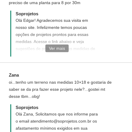
preciso de uma planta para 8 por 30m
Soprojetos
Olá Edgar! Agradecemos sua visita em
nosso site. Infelizmente temos poucas
opções de projetos prontos para essas
medidas. Acesse o link abaixo e veja
Ver mais
sugestões de projetos para as medidas de
seu terreno. ou voce pode optar por um
projeto personalizado elaborado do seu
jeito ao seu gosto e de acordo com suas.
Zana
necessidades
oi...tenho um terreno nas medidas 10×18 e gostaria de
http://www.soprojetos.com.br/ver-
saber se da pra fazer esse projeto nele?...gostei mt
projetos/plantas?
desse tbm...obg!
utf8=%E2%9C%93&pavimento=&quartos=&suites=&banheiros
Soprojetos
Olá Zana, Solicitamos que nos informe para
o email atendimento@soprojetos.com.br os
afastamento mínimos exigidos em sua