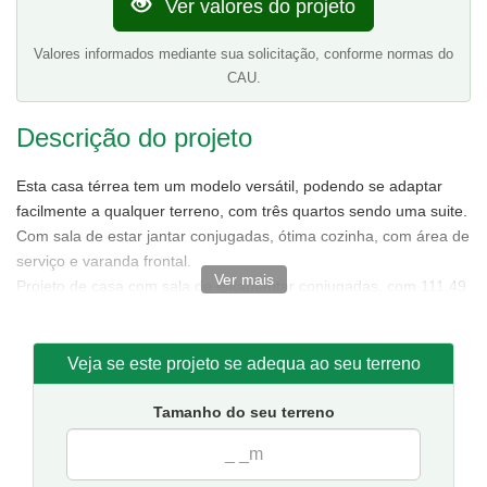
Ver valores do projeto
Valores informados mediante sua solicitação, conforme normas do
CAU.
Descrição do projeto
Esta casa térrea tem um modelo versátil, podendo se adaptar
facilmente a qualquer terreno, com três quartos sendo uma suite.
Com sala de estar jantar conjugadas, ótima cozinha, com área de
serviço e varanda frontal.
Ver mais
Projeto de casa com sala de estar/jantar conjugadas, com 111,49
m² de área sendo 85,88 m² de área interna.
Tamanho da casa:
7,50 metros de frente e 15,50 de fundos.
Sugestão de terreno para implantação:
10 metros de frente
Veja se este projeto se adequa ao seu terreno
por 20 metros de fundos.
Tamanho do seu terreno