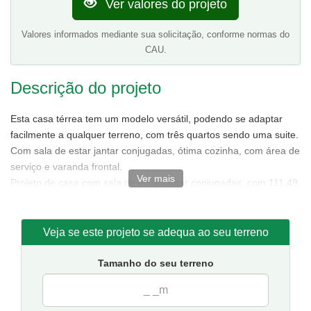
Ver valores do projeto
Valores informados mediante sua solicitação, conforme normas do
CAU.
Descrição do projeto
Esta casa térrea tem um modelo versátil, podendo se adaptar
facilmente a qualquer terreno, com três quartos sendo uma suite.
Com sala de estar jantar conjugadas, ótima cozinha, com área de
serviço e varanda frontal.
Ver mais
Projeto de casa com sala de estar/jantar conjugadas, com 111,49
m² de área sendo 85,88 m² de área interna.
Tamanho da casa:
7,50 metros de frente e 15,50 de fundos.
Sugestão de terreno para implantação:
10 metros de frente
Veja se este projeto se adequa ao seu terreno
por 20 metros de fundos.
Tamanho do seu terreno