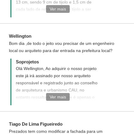
13 cm, sendo 9 cm de tijolo e 1,5 cm de
Ver mais
cada lado de reboco. Caso o tijolo a ser
utilizado na construção seja de espessura
diferente o seu responsavel pela obra
poderá realizar a locação deste pelo eixo
Wellington
da parede.
Bom dia ,de todo o jeito vou precisar de um engenheiro
local ou arquiteto para dar entrada na prefeitura local?
Soprojetos
Olá Wellington, Ao adquirir o nosso projeto
este já irá assinado por nosso arquiteto
responsável e registrado junto ao conselho
de arquitetura e urbanismo CAU, no
Ver mais
entanto ressaltamos que este é apenas o
registro do projeto, sendo necessário que
você contrate em sua cidade um
responsável técnico (engenheiro ou
Tiago De Lima Figueiredo
arquiteto) por sua obra que irá realizar o
Prezados tem como modificar a fachada para um
registro da obra junto a sua prefeitura, pois,