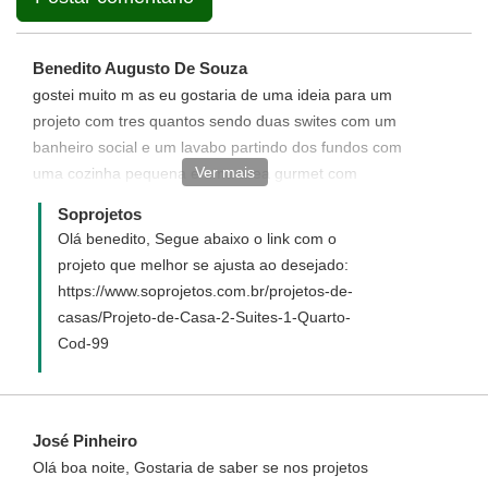
Benedito Augusto De Souza
gostei muito m as eu gostaria de uma ideia para um
projeto com tres quantos sendo duas swites com um
banheiro social e um lavabo partindo dos fundos com
Ver mais
uma cozinha pequena e uma area gurmet com
lavanderia proximas nym terrena de 11 de fundo por 15
Soprojetos
de fren te com uma profundidade de 26m
Olá benedito, Segue abaixo o link com o
projeto que melhor se ajusta ao desejado:
https://www.soprojetos.com.br/projetos-de-
casas/Projeto-de-Casa-2-Suites-1-Quarto-
Cod-99
José Pinheiro
Olá boa noite, Gostaria de saber se nos projetos