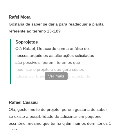
Rafel Mota
Gostaria de saber se daria para readequar a planta
referente ao terreno 13x18?
Soprojetos
Olá Rafael, De acordo com a análise de
nossos arquitetos as alterações solicitadas
são possíveis, porém, teremos que
modificar o projeto o que gera custos
Ver mais
adicionais. Enviaremos uma proposta de
orçamento informando com detalhes como
funciona, quais os custos e como adquirir
este projeto modificado.
Rafael Cassau
Olá, gostei muito do projeto, porem gostaria de saber
se existe a possibilidade de adicionar um pequeno
escritório, mesmo que tenha q diminuir os dormitórios 1