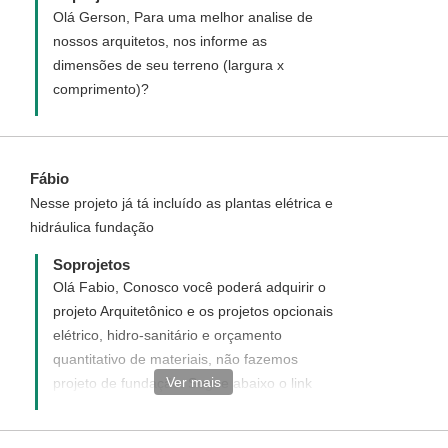
Olá Gerson, Para uma melhor analise de
nossos arquitetos, nos informe as
dimensões de seu terreno (largura x
comprimento)?
Fábio
Nesse projeto já tá incluído as plantas elétrica e
hidráulica fundação
Soprojetos
Olá Fabio, Conosco você poderá adquirir o
projeto Arquitetônico e os projetos opcionais
elétrico, hidro-sanitário e orçamento
quantitativo de materiais, não fazemos
Ver mais
projeto de fundação. Segue abaixo o link
para que você possa verificar todos os
valores e serviços disponíveis: