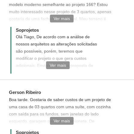
modelo moderno semelhante ao projeto 166? Estou
o registro da obra deve ser realizado por
muito interessado nesse projeto de 3 quartos, apenas
um profissional local.
Ver mais
gostaria de uma fachada mais atual. Meu terreno é
10x20m.
Soprojetos
Olá Tiago, De acordo com a análise de
nossos arquitetos as alterações solicitadas
são possíveis, porém, teremos que
modificar o projeto o que gera custos
Ver mais
adicionais. Enviaremos uma proposta de
orçamento informando com detalhes como
funciona, quais os custos e como adquirir
este projeto modificado.
Gerson Ribeiro
Boa tarde. Gostaria de saber custos de um projeto de
uma casa de 03 quartos com uma suíte, com cozinha
com saída para os fundos, sem janelas do lado
Ver mais
esquerdo. garagem para uma camionete. De
preferência com todos os quartos para o lado direito.
Soprojetos