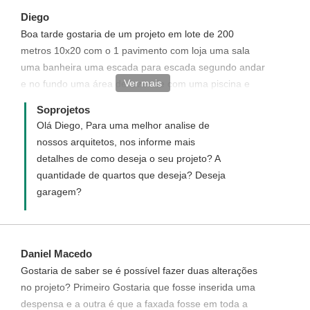
https://www.soprojetos.com.br/comprar/PADCOM/0/0/94?
Diego
utf8=%E2%9C%93&products%5B%5D=CRE&commit=Contrata
Boa tarde gostaria de um projeto em lote de 200
metros 10x20 com o 1 pavimento com loja uma sala
uma banheira uma escada para escada segundo andar
Ver mais
e no fundo uma área de lazer de com uma piscina e
churrasqueira
Soprojetos
Olá Diego, Para uma melhor analise de
nossos arquitetos, nos informe mais
detalhes de como deseja o seu projeto? A
quantidade de quartos que deseja? Deseja
garagem?
Daniel Macedo
Gostaria de saber se é possível fazer duas alterações
no projeto? Primeiro Gostaria que fosse inserida uma
despensa e a outra é que a faxada fosse em toda a