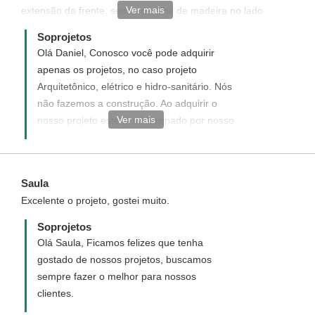
Ver mais
extensão da frente, sem o detalhe de madeira no lado
superior esquerdo. E se o projeto acompanha placa do
Soprojetos
engenheiro responsavel pela obra?
Olá Daniel, Conosco você pode adquirir
apenas os projetos, no caso projeto
Arquitetônico, elétrico e hidro-sanitário. Nós
não fazemos a construção. Ao adquirir o
Ver mais
nosso projeto este já irá assinado por nosso
arquiteto responsável e registrado junto ao
Conselho de Arquitetura e Urbanismo CAU,
no entanto, este é apenas o registro do
Saula
projeto, sendo necessário que você
Excelente o projeto, gostei muito.
contrate em sua cidade um responsável
técnico (engenheiro ou arquiteto) por sua
Soprojetos
obra, para acompanha-la e registra-la junto
Olá Saula, Ficamos felizes que tenha
a sua prefeitura. Para uma melhor analise
gostado de nossos projetos, buscamos
de nosso arquiteto, nos informe as
sempre fazer o melhor para nossos
dimensões de seu terreno (largura x
clientes.
comprimento)?