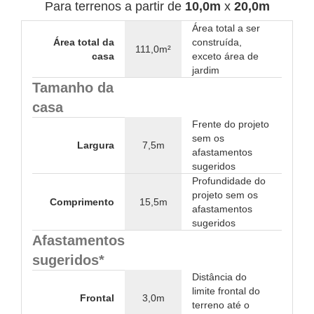
Para terrenos a partir de
10,0m
x
20,0m
Área total a ser
Área total da
construída,
111,0m²
casa
exceto área de
jardim
Tamanho da
casa
Frente do projeto
sem os
Largura
7,5m
afastamentos
sugeridos
Profundidade do
projeto sem os
Comprimento
15,5m
afastamentos
sugeridos
Afastamentos
sugeridos*
Distância do
limite frontal do
Frontal
3,0m
terreno até o