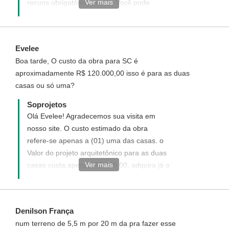
Ver mais
recuos obrigatórios por lei. Você pode
solicitar um projeto personalizado, o mesmo
será elaborado do seu jeito ao seu gosto e
para as medidas de seu terreno, Acesse o
Evelee
link abaixo veja como funciona e solicite o
Boa tarde, O custo da obra para SC é
seu, será um prazer te-lo como nosso
aproximadamente R$ 120.000,00 isso é para as duas
cliente.
casas ou só uma?
http://www.soprojetos.com.br/personalizado
Soprojetos
Olá Evelee! Agradecemos sua visita em
nosso site. O custo estimado da obra
refere-se apenas a (01) uma das casas. o
Valor do projeto arquitetônico para as duas
Ver mais
casas custa apenas R$ 440,00, adquira já o
seu, será um prazer te-la como nossa
cliente.
Denilson França
num terreno de 5,5 m por 20 m da pra fazer esse