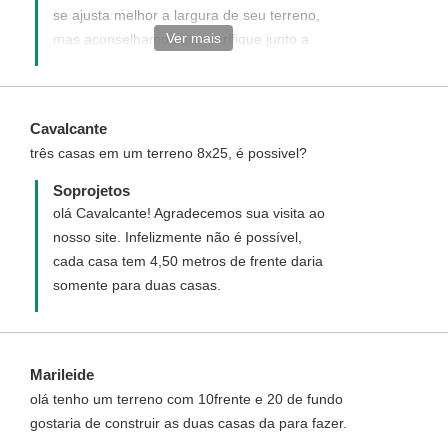
se ajusta melhor a largura de seu terreno,
Ver mais
mas aconselhamos que verifique junto a
sua prefeitura os recuos mínimos
obrigatórios exigidos, nas laterais na frente
e nos fundos, pois varia para cada cidade.
Cavalcante
três casas em um terreno 8x25, é possivel?
Soprojetos
olá Cavalcante! Agradecemos sua visita ao
nosso site. Infelizmente não é possível,
cada casa tem 4,50 metros de frente daria
somente para duas casas.
Marileide
olá tenho um terreno com 10frente e 20 de fundo
gostaria de construir as duas casas da para fazer.