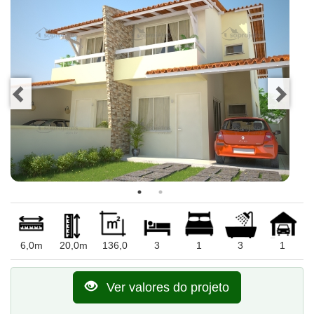
6,0m
20,0m
136,0
3
1
3
1
Ver valores do projeto