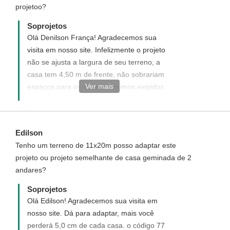
projetoo?
Soprojetos
Olá Denilson França! Agradecemos sua
visita em nosso site. Infelizmente o projeto
não se ajusta a largura de seu terreno, a
casa tem 4,50 m de frente, não sobrariam
Ver mais
espaços para os recuos mínimos exigidos
por lei. Acesse o link abaixo e veja
sugestões de projetos que se ajustam ao
tamanho de seu terreno.
Edilson
http://www.soprojetos.com.br/ver-
Tenho um terreno de 11x20m posso adaptar este
projetos/plantas?
projeto ou projeto semelhante de casa geminada de 2
utf8=%E2%9C%93&pavimento=&quartos=&suites=&banheiros
andares?
Soprojetos
Olá Edilson! Agradecemos sua visita em
nosso site. Dá para adaptar, mais você
perderá 5,0 cm de cada casa. o código 77