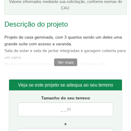
Valores informados mediante sua solicitação, conforme normas do
CAU.
Descrição do projeto
Projeto de casa geminada, com 3 quartos sendo um deles uma
grande suíte com acesso a varanda.
Sala de estar e sala de jantar integradas e garagem coberta para
um carro.
Ver mais
Modelo de casa com bela fachada, e de fácil execução.
Tamanho de cada casa:
4,50 metros de frente e 15,50 de
fundos.
Sugestão de terreno mínimo para implantação de uma casa:
Veja se este projeto se adequa ao seu terreno
6 metros de frente por 21 de fundos.(para as casas geminadas
12 metros de frente por 21 de fundos.)
Tamanho do seu terreno
Obs:
O custo da Obra
refere-se apenas a uma das casas.
x