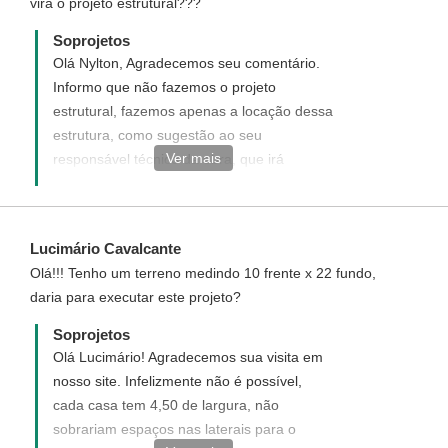
virá o projeto estrutural???
Soprojetos
Olá Nylton, Agradecemos seu comentário.
Informo que não fazemos o projeto
estrutural, fazemos apenas a locação dessa
estrutura, como sugestão ao seu
Ver mais
responsável técnico da obra, que irá
dimensionar conforme as características do
terreno.
Lucimário Cavalcante
Olá!!! Tenho um terreno medindo 10 frente x 22 fundo,
daria para executar este projeto?
Soprojetos
Olá Lucimário! Agradecemos sua visita em
nosso site. Infelizmente não é possível,
cada casa tem 4,50 de largura, não
sobrariam espaços nas laterais para o