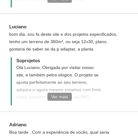
adquira já o seu, será um prazer te-lo como
nosso cliente.
Luciano
bom dia, sou fa deste site e dos projetos especificados,
tenho um terreno de 360m², ou seja 12x30, plano,
gostaria de saber se da p adaptar, a planta.
Soprojetos
Olá Luciano, Obrigada por visitar nosso
site, e também pelos elogios. O projeto se
ajusta perfeitamente ao seu terreno,
adquira-o agora mesmo estamos com frete
Ver mais
grátis somente essa semana via PAC,
ficaremos honrados em atendê-lo.
Adriano
Boa tarde . Com a experiência de vocês, qual seria