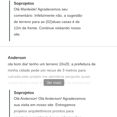
Soprojetos
Olá Marileide! Agradecemos seu
comentário. Infelizmente não, a sugestão
de terreno para as (02)duas casas é de
12m de frente. Continue visitando nosso
site.
Anderson
ola bom dia! tenho um terreno 10x20, a prefeitura de
minha cidade pede um recuo de 3 metros para
calcada,este projeto me atenderia pergunto quais
Ver mais
custos teria a mais para aprovacao da construcao
desta casa,porque pergunto, pos uma planta desta
Soprojetos
aqui em miinha cidade pagaria em torno de 3.500.00,
Olá Anderson! Olá Anderson! Agradecemos
estou surpreso pelo valor de 440,00 tem mais algum
sua visita em nosso site. Entregamos
valor a ser pago,ou nao, ou e so ter o projeto em maos
projetos arquitetônicos prontos para
e construir