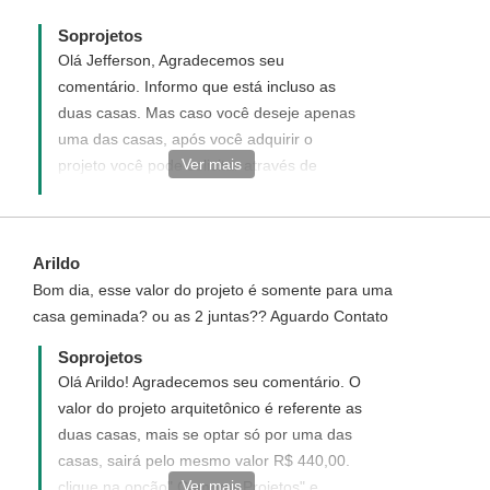
Soprojetos
Olá Jefferson, Agradecemos seu
comentário. Informo que está incluso as
duas casas. Mas caso você deseje apenas
uma das casas, após você adquirir o
Ver mais
projeto você pode solicitar através de
atendimento@soprojetos.com,br
Arildo
Bom dia, esse valor do projeto é somente para uma
casa geminada? ou as 2 juntas?? Aguardo Contato
Soprojetos
Olá Arildo! Agradecemos seu comentário. O
valor do projeto arquitetônico é referente as
duas casas, mais se optar só por uma das
casas, sairá pelo mesmo valor R$ 440,00.
Ver mais
clique na opção" Comprar Projetos" e