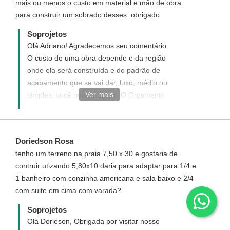
mais ou menos o custo em material e mão de obra
para construir um sobrado desses. obrigado
Soprojetos
Olá Adriano! Agradecemos seu comentário.
O custo de uma obra depende e da região
onde ela será construída e do padrão de
acabamento que se vai dar, luxo, médio ou
Ver mais
simples. você pode adquirir .O Orçamento
Quantitativo de Materiais separadamente
que custa apenas R$ 50,00 no orçamento
você poderá inserir os valores dos materiais
Doriedson Rosa
da sua cidade e a planilha calcula
tenho um terreno na praia 7,50 x 30 e gostaria de
automaticamente o valor total.
contruir utizando 5,80x10.daria para adaptar para 1/4 e
1 banheiro com conzinha americana e sala baixo e 2/4
com suite em cima com varada?
Soprojetos
Olá Dorieson, Obrigada por visitar nosso